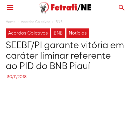
Home
Acordos Coletivos
BNB
Acordos Coletivos
BNB
Notícias
SEEBF/PI garante vitória em
caráter liminar referente
ao PID do BNB Piauí
30/11/2018