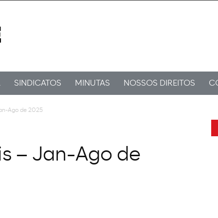
A
SINDICATOS
MINUTAS
NOSSOS DIREITOS
C
 Jan-Ago de 2025
ais – Jan-Ago de